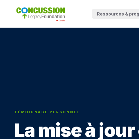
Ressources & pr
Centre de ressou
Programmes d'édu
sensibilisation
Programmes milita
Programmes de r
SERVICES AUX PA
TÉMOIGNAGE PERSONNEL
La CLF HelpLine
La mise à jour
La OBH Support L