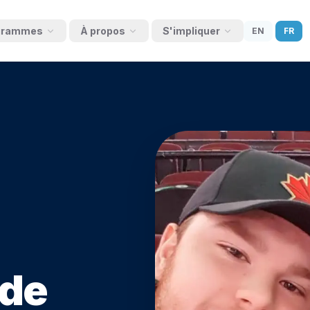
ogrammes
À propos
S'impliquer
EN
FR
rces
Mission & historique
Façons de donner
cation & de
Équipe
Don de cerveau imminent
Conseil d'administration
Participer à la recherche
ires
Alliance canadienne pour la santé
FAQ sur le don de cerveau
echerche
cérébrale
Registre de recherche
Contactez-nous
TIENTS
Événements
Nouvelles & presse
Bénévolat
 de
ine
S'impliquer en tant qu'enfant