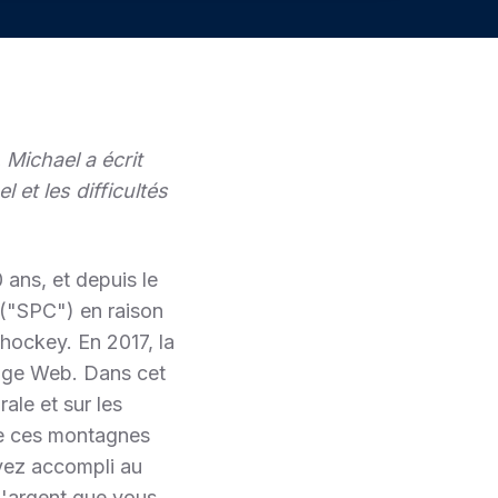
 Michael a écrit
et les difficultés
ans, et depuis le
("SPC") en raison
hockey. En 2017, la
age Web. Dans cet
ale et sur les
de ces montagnes
avez accompli au
l'argent que vous