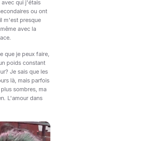
vec qui j'étais
secondaires ou ont
l m'est presque
, même avec la
lace.
e que je peux faire,
 un poids constant
ur? Je sais que les
urs là, mais parfois
es plus sombres, ma
bien. L'amour dans