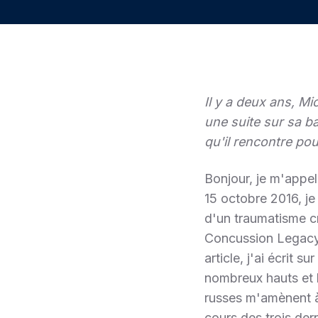
Il y a deux ans, Mic
une suite sur sa b
qu'il rencontre po
Bonjour, je m'appe
15 octobre 2016, j
d'un traumatisme cr
Concussion Legacy
article, j'ai écrit
nombreux hauts et 
russes m'amènent à
cours des trois der