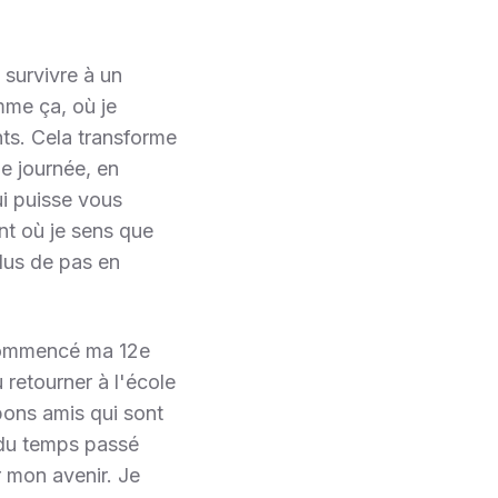
survivre à un
mme ça, où je
nts. Cela transforme
e journée, en
ui puisse vous
nt où je sens que
plus de pas en
 commencé ma 12e
 retourner à l'école
bons amis qui sont
r du temps passé
 mon avenir. Je