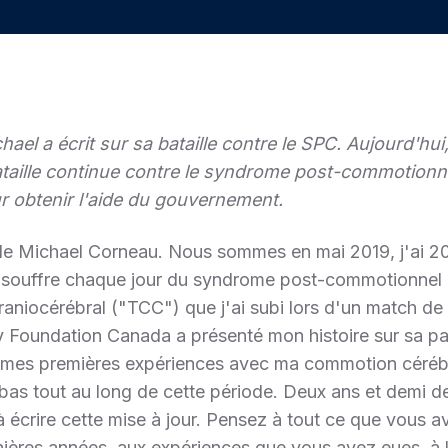
hael a écrit sur sa bataille contre le SPC. Aujourd'hui,
ataille continue contre le syndrome post-commotionnel 
ur obtenir l'aide du gouvernement.
lle Michael Corneau. Nous sommes en mai 2019, j'ai 20 
e souffre chaque jour du syndrome post-commotionnel 
aniocérébral ("TCC") que j'ai subi lors d'un match de 
 Foundation Canada a présenté mon histoire sur sa p
 sur mes premières expériences avec ma commotion cérébr
bas tout au long de cette période. Deux ans et demi 
 écrire cette mise à jour. Pensez à tout ce que vous 
nières années, aux expériences que vous avez eues, à 