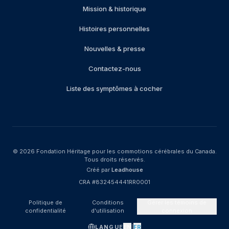
Mission & historique
Histoires personnelles
Nouvelles & presse
Contactez-nous
Liste des symptômes à cocher
© 2026
Fondation Héritage pour les commotions cérébrales du Canada
.
Tous droits réservés.
Créé par
Leadhouse
CRA #832454441RR0001
Politique de
Conditions
Gérer les témoins de
confidentialité
d'utilisation
connexion
LANGUE
EN
|
FR